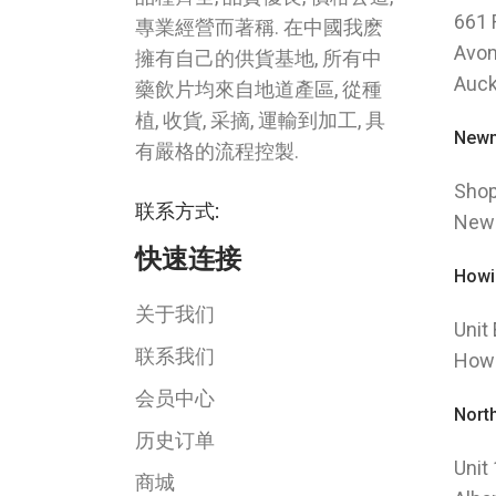
661 
專業經營而著稱. 在中國我麽
Avon
擁有自己的供貨基地, 所有中
Auck
藥飲片均來自地道產區, 從種
植, 收貨, 采摘, 運輸到加工, 具
Newm
有嚴格的流程控製.
Shop
联系方式:
New
快速连接
Howi
关于我们
Unit
联系我们
How
会员中心
Nort
历史订单
Unit
商城