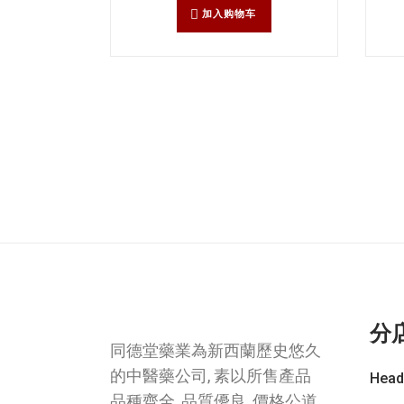
加入购物车
分
同德堂藥業為新西蘭歷史悠久
的中醫藥公司, 素以所售產品
Head
品種齊全, 品質優良, 價格公道,