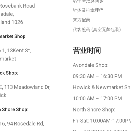
名中医把脉问诊
Rosebank Road
针灸及推拿理疗
adale,
来方配药
land 1026
代客煎药 (真空无菌包装)
arket Shop:
营业时间
 1, 13Kent St,
market
Avondale Shop:
ck Shop:
09:30 AM – 16:30 PM
 E, 113 Meadowland Dr,
Howick & Newmarket Sh
ick
10:00 AM – 17:00 PM
North Shore Shop:
h Shore Shop:
Fri-Sat: 10:00AM-17:00P
 16, 94 Rosedale Rd,