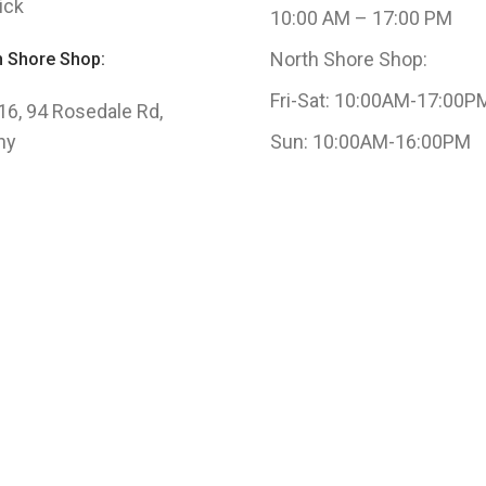
ick
10:00 AM – 17:00 PM
North Shore Shop:
h Shore Shop:
Fri-Sat: 10:00AM-17:00P
 16, 94 Rosedale Rd,
ny
Sun: 10:00AM-16:00PM
2021 新西兰同德堂药业有
, All Rights Reserved.
wer by Webzilla Digital
Marketing