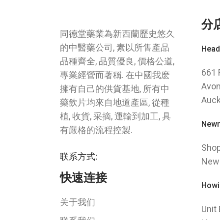
分
同德堂藥業為新西蘭歷史悠久
的中醫藥公司, 素以所售產品
Head
品種齊全, 品質優良, 價格公道,
661 
專業經營而著稱. 在中國我麽
Avon
擁有自己的供貨基地, 所有中
Auck
藥飲片均來自地道產區, 從種
植, 收貨, 采摘, 運輸到加工, 具
Newm
有嚴格的流程控製.
Shop
联系方式:
New
快速连接
Howi
关于我们
Unit