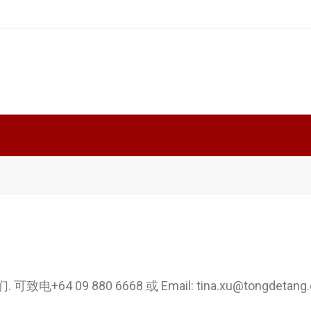
+64 09 880 6668 或 Email:
tina.xu@tongdetang.