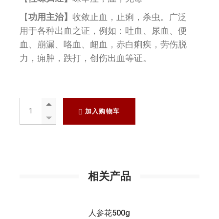
【
功用主治】
收敛止血，止痢，杀虫。广泛
用于各种出血之证，例如：吐血、尿血、便
血、崩漏、咯血、衄血，赤白痢疾，劳伤脱
力，痈肿，跌打，创伤出血等证。
仙鹤草500g quantity
加入购物车
相关产品
人参花500g